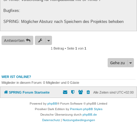
Bugfixes:
SPRING: Möglicher Absturz nach Speichern des Projektes behoben
Antworten
1 Beitrag • Seite
1
von
1
Gehe zu
WER IST ONLINE?
Mitglieder in diesem Forum: 0 Mitglieder und 0 Gäste
SPRING Forum Startseite
Alle Zeiten sind
UTC+02:00
Powered by
phpBB
® Forum Software © phpBB Limited
Prosilver Dark Edition by
Premium phpBB Styles
Deutsche Übersetzung durch
phpBB.de
Datenschutz
|
Nutzungsbedingungen