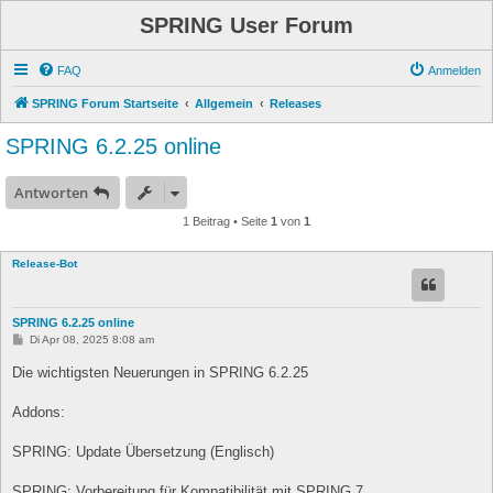
SPRING User Forum
FAQ
Anmelden
SPRING Forum Startseite
Allgemein
Releases
SPRING 6.2.25 online
Antworten
1 Beitrag • Seite
1
von
1
Release-Bot
SPRING 6.2.25 online
B
Di Apr 08, 2025 8:08 am
e
i
Die wichtigsten Neuerungen in SPRING 6.2.25
t
r
a
Addons:
g
SPRING: Update Übersetzung (Englisch)
SPRING: Vorbereitung für Kompatibilität mit SPRING 7