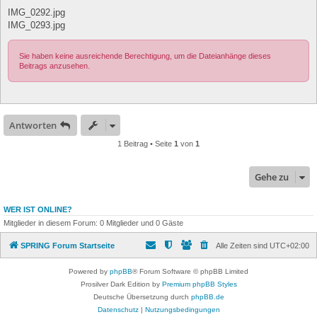
IMG_0292.jpg
IMG_0293.jpg
Sie haben keine ausreichende Berechtigung, um die Dateianhänge dieses
Beitrags anzusehen.
Antworten
1 Beitrag • Seite
1
von
1
Gehe zu
WER IST ONLINE?
Mitglieder in diesem Forum: 0 Mitglieder und 0 Gäste
SPRING Forum Startseite
Alle Zeiten sind
UTC+02:00
Powered by
phpBB
® Forum Software © phpBB Limited
Prosilver Dark Edition by
Premium phpBB Styles
Deutsche Übersetzung durch
phpBB.de
Datenschutz
|
Nutzungsbedingungen