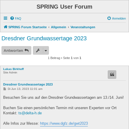
SPRING User Forum
FAQ
Anmelden
SPRING Forum Startseite
Allgemein
Veranstaltungen
Dresdner Grundwassertage 2023
Antworten
1 Beitrag • Seite
1
von
1
Lukas Birkhoff
Site Admin
Dresdner Grundwassertage 2023
B
Di Jun 13, 2023 11:01 am
e
i
Besuchen Sie uns auf den Dresdner Grundwassertagen am 13./14. Juni!
t
r
a
Buchen Sie einen persönlichen Termin mit unseren Experten vor Ort
g
Kontakt:
ts@delta-h.de
Alle Infos zur Messe:
https://www.dgfz.de/gwt2023