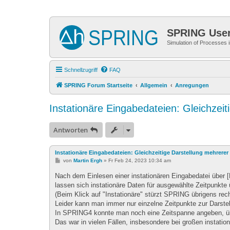
SPRING Use
Simulation of Processes
Schnellzugriff
FAQ
SPRING Forum Startseite
Allgemein
Anregungen
Instationäre Eingabedateien: Gleichzeit
Antworten
Instationäre Eingabedateien: Gleichzeitige Darstellung mehrerer
B
von
Martin Ergh
»
Fr Feb 24, 2023 10:34 am
e
i
Nach dem Einlesen einer instationären Eingabedatei über [Ex
t
lassen sich instationäre Daten für ausgewählte Zeitpunkte üb
r
a
(Beim Klick auf "Instationäre" stürzt SPRING übrigens recht
g
Leider kann man immer nur einzelne Zeitpunkte zur Darstel
In SPRING4 konnte man noch eine Zeitspanne angeben, über
Das war in vielen Fällen, insbesondere bei großen instation