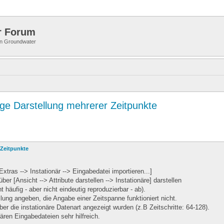
r Forum
 in Groundwater
ige Darstellung mehrerer Zeitpunkte
 Zeitpunkte
tras --> Instationär --> Eingabedatei importieren...]
er [Ansicht --> Attribute darstellen --> Instationäre] darstellen
 häufig - aber nicht eindeutig reproduzierbar - ab).
lung angeben, die Angabe einer Zeitspanne funktioniert nicht.
 die instationäre Datenart angezeigt wurden (z.B Zeitschritte: 64-128).
ären Eingabedateien sehr hilfreich.