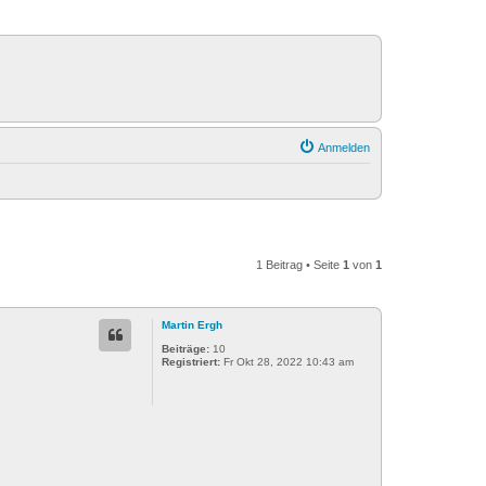
Anmelden
1 Beitrag • Seite
1
von
1
Martin Ergh
Beiträge:
10
Registriert:
Fr Okt 28, 2022 10:43 am