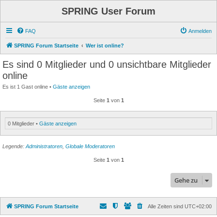
SPRING User Forum
FAQ
Anmelden
SPRING Forum Startseite
Wer ist online?
Es sind 0 Mitglieder und 0 unsichtbare Mitglieder
online
Es ist 1 Gast online •
Gäste anzeigen
Seite
1
von
1
0 Mitglieder •
Gäste anzeigen
Legende:
Administratoren
,
Globale Moderatoren
Seite
1
von
1
Gehe zu
SPRING Forum Startseite
Alle Zeiten sind
UTC+02:00