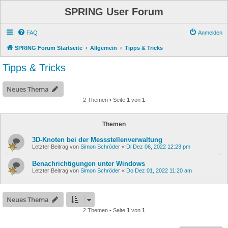
SPRING User Forum
FAQ
Anmelden
SPRING Forum Startseite
Allgemein
Tipps & Tricks
Tipps & Tricks
Neues Thema
2 Themen • Seite
1
von
1
Themen
3D-Knoten bei der Messstellenverwaltung
Letzter Beitrag von
Simon Schröder
«
Di Dez 06, 2022 12:23 pm
Benachrichtigungen unter Windows
Letzter Beitrag von
Simon Schröder
«
Do Dez 01, 2022 11:20 am
Neues Thema
2 Themen • Seite
1
von
1