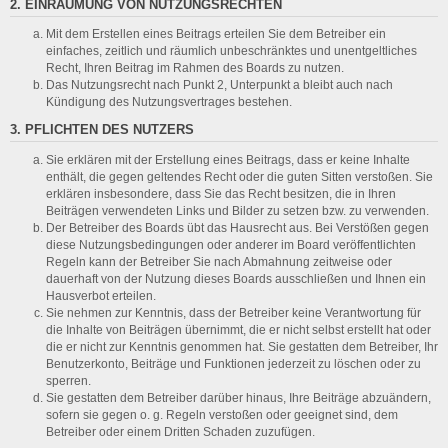
2. EINRÄUMUNG VON NUTZUNGSRECHTEN
Mit dem Erstellen eines Beitrags erteilen Sie dem Betreiber ein
einfaches, zeitlich und räumlich unbeschränktes und unentgeltliches
Recht, Ihren Beitrag im Rahmen des Boards zu nutzen.
Das Nutzungsrecht nach Punkt 2, Unterpunkt a bleibt auch nach
Kündigung des Nutzungsvertrages bestehen.
3. PFLICHTEN DES NUTZERS
Sie erklären mit der Erstellung eines Beitrags, dass er keine Inhalte
enthält, die gegen geltendes Recht oder die guten Sitten verstoßen. Sie
erklären insbesondere, dass Sie das Recht besitzen, die in Ihren
Beiträgen verwendeten Links und Bilder zu setzen bzw. zu verwenden.
Der Betreiber des Boards übt das Hausrecht aus. Bei Verstößen gegen
diese Nutzungsbedingungen oder anderer im Board veröffentlichten
Regeln kann der Betreiber Sie nach Abmahnung zeitweise oder
dauerhaft von der Nutzung dieses Boards ausschließen und Ihnen ein
Hausverbot erteilen.
Sie nehmen zur Kenntnis, dass der Betreiber keine Verantwortung für
die Inhalte von Beiträgen übernimmt, die er nicht selbst erstellt hat oder
die er nicht zur Kenntnis genommen hat. Sie gestatten dem Betreiber, Ihr
Benutzerkonto, Beiträge und Funktionen jederzeit zu löschen oder zu
sperren.
Sie gestatten dem Betreiber darüber hinaus, Ihre Beiträge abzuändern,
sofern sie gegen o. g. Regeln verstoßen oder geeignet sind, dem
Betreiber oder einem Dritten Schaden zuzufügen.