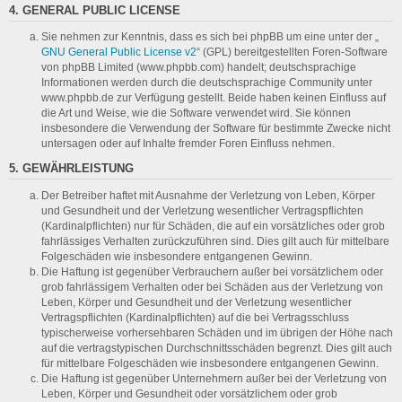
4. GENERAL PUBLIC LICENSE
Sie nehmen zur Kenntnis, dass es sich bei phpBB um eine unter der „
GNU General Public License v2
“ (GPL) bereitgestellten Foren-Software
von phpBB Limited (www.phpbb.com) handelt; deutschsprachige
Informationen werden durch die deutschsprachige Community unter
www.phpbb.de zur Verfügung gestellt. Beide haben keinen Einfluss auf
die Art und Weise, wie die Software verwendet wird. Sie können
insbesondere die Verwendung der Software für bestimmte Zwecke nicht
untersagen oder auf Inhalte fremder Foren Einfluss nehmen.
5. GEWÄHRLEISTUNG
Der Betreiber haftet mit Ausnahme der Verletzung von Leben, Körper
und Gesundheit und der Verletzung wesentlicher Vertragspflichten
(Kardinalpflichten) nur für Schäden, die auf ein vorsätzliches oder grob
fahrlässiges Verhalten zurückzuführen sind. Dies gilt auch für mittelbare
Folgeschäden wie insbesondere entgangenen Gewinn.
Die Haftung ist gegenüber Verbrauchern außer bei vorsätzlichem oder
grob fahrlässigem Verhalten oder bei Schäden aus der Verletzung von
Leben, Körper und Gesundheit und der Verletzung wesentlicher
Vertragspflichten (Kardinalpflichten) auf die bei Vertragsschluss
typischerweise vorhersehbaren Schäden und im übrigen der Höhe nach
auf die vertragstypischen Durchschnittsschäden begrenzt. Dies gilt auch
für mittelbare Folgeschäden wie insbesondere entgangenen Gewinn.
Die Haftung ist gegenüber Unternehmern außer bei der Verletzung von
Leben, Körper und Gesundheit oder vorsätzlichem oder grob