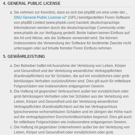
4. GENERAL PUBLIC LICENSE
Sie nehmen zur Kenntnis, dass es sich bei phpBB um eine unter der „
GNU General Public License v2
“ (GPL) bereitgestellten Foren-Software
von phpBB Limited (www.phpbb.com) handelt; deutschsprachige
Informationen werden durch die deutschsprachige Community unter
www.phpbb.de zur Verfügung gestellt. Beide haben keinen Einfluss auf
die Art und Weise, wie die Software verwendet wird. Sie können
insbesondere die Verwendung der Software für bestimmte Zwecke nicht
untersagen oder auf Inhalte fremder Foren Einfluss nehmen.
5. GEWÄHRLEISTUNG
Der Betreiber haftet mit Ausnahme der Verletzung von Leben, Körper
und Gesundheit und der Verletzung wesentlicher Vertragspflichten
(Kardinalpflichten) nur für Schäden, die auf ein vorsätzliches oder grob
fahrlässiges Verhalten zurückzuführen sind. Dies gilt auch für mittelbare
Folgeschäden wie insbesondere entgangenen Gewinn.
Die Haftung ist gegenüber Verbrauchern außer bei vorsätzlichem oder
grob fahrlässigem Verhalten oder bei Schäden aus der Verletzung von
Leben, Körper und Gesundheit und der Verletzung wesentlicher
Vertragspflichten (Kardinalpflichten) auf die bei Vertragsschluss
typischerweise vorhersehbaren Schäden und im übrigen der Höhe nach
auf die vertragstypischen Durchschnittsschäden begrenzt. Dies gilt auch
für mittelbare Folgeschäden wie insbesondere entgangenen Gewinn.
Die Haftung ist gegenüber Unternehmern außer bei der Verletzung von
Leben, Körper und Gesundheit oder vorsätzlichem oder grob