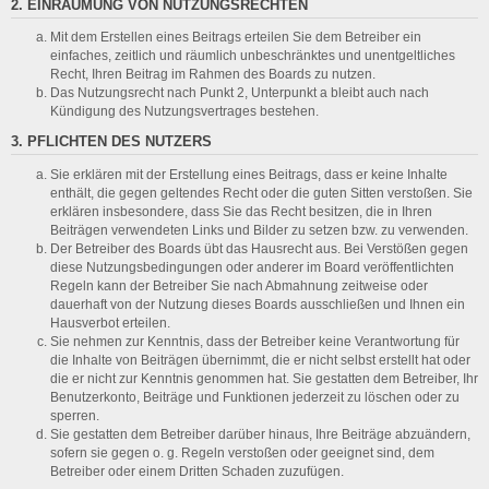
2. EINRÄUMUNG VON NUTZUNGSRECHTEN
Mit dem Erstellen eines Beitrags erteilen Sie dem Betreiber ein
einfaches, zeitlich und räumlich unbeschränktes und unentgeltliches
Recht, Ihren Beitrag im Rahmen des Boards zu nutzen.
Das Nutzungsrecht nach Punkt 2, Unterpunkt a bleibt auch nach
Kündigung des Nutzungsvertrages bestehen.
3. PFLICHTEN DES NUTZERS
Sie erklären mit der Erstellung eines Beitrags, dass er keine Inhalte
enthält, die gegen geltendes Recht oder die guten Sitten verstoßen. Sie
erklären insbesondere, dass Sie das Recht besitzen, die in Ihren
Beiträgen verwendeten Links und Bilder zu setzen bzw. zu verwenden.
Der Betreiber des Boards übt das Hausrecht aus. Bei Verstößen gegen
diese Nutzungsbedingungen oder anderer im Board veröffentlichten
Regeln kann der Betreiber Sie nach Abmahnung zeitweise oder
dauerhaft von der Nutzung dieses Boards ausschließen und Ihnen ein
Hausverbot erteilen.
Sie nehmen zur Kenntnis, dass der Betreiber keine Verantwortung für
die Inhalte von Beiträgen übernimmt, die er nicht selbst erstellt hat oder
die er nicht zur Kenntnis genommen hat. Sie gestatten dem Betreiber, Ihr
Benutzerkonto, Beiträge und Funktionen jederzeit zu löschen oder zu
sperren.
Sie gestatten dem Betreiber darüber hinaus, Ihre Beiträge abzuändern,
sofern sie gegen o. g. Regeln verstoßen oder geeignet sind, dem
Betreiber oder einem Dritten Schaden zuzufügen.