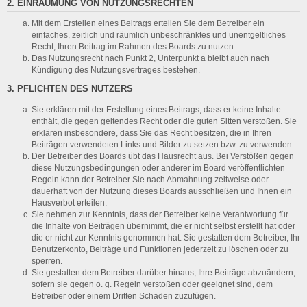
2. EINRÄUMUNG VON NUTZUNGSRECHTEN
Mit dem Erstellen eines Beitrags erteilen Sie dem Betreiber ein
einfaches, zeitlich und räumlich unbeschränktes und unentgeltliches
Recht, Ihren Beitrag im Rahmen des Boards zu nutzen.
Das Nutzungsrecht nach Punkt 2, Unterpunkt a bleibt auch nach
Kündigung des Nutzungsvertrages bestehen.
3. PFLICHTEN DES NUTZERS
Sie erklären mit der Erstellung eines Beitrags, dass er keine Inhalte
enthält, die gegen geltendes Recht oder die guten Sitten verstoßen. Sie
erklären insbesondere, dass Sie das Recht besitzen, die in Ihren
Beiträgen verwendeten Links und Bilder zu setzen bzw. zu verwenden.
Der Betreiber des Boards übt das Hausrecht aus. Bei Verstößen gegen
diese Nutzungsbedingungen oder anderer im Board veröffentlichten
Regeln kann der Betreiber Sie nach Abmahnung zeitweise oder
dauerhaft von der Nutzung dieses Boards ausschließen und Ihnen ein
Hausverbot erteilen.
Sie nehmen zur Kenntnis, dass der Betreiber keine Verantwortung für
die Inhalte von Beiträgen übernimmt, die er nicht selbst erstellt hat oder
die er nicht zur Kenntnis genommen hat. Sie gestatten dem Betreiber, Ihr
Benutzerkonto, Beiträge und Funktionen jederzeit zu löschen oder zu
sperren.
Sie gestatten dem Betreiber darüber hinaus, Ihre Beiträge abzuändern,
sofern sie gegen o. g. Regeln verstoßen oder geeignet sind, dem
Betreiber oder einem Dritten Schaden zuzufügen.