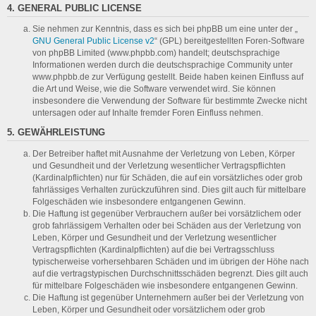
4. GENERAL PUBLIC LICENSE
Sie nehmen zur Kenntnis, dass es sich bei phpBB um eine unter der „
GNU General Public License v2
“ (GPL) bereitgestellten Foren-Software
von phpBB Limited (www.phpbb.com) handelt; deutschsprachige
Informationen werden durch die deutschsprachige Community unter
www.phpbb.de zur Verfügung gestellt. Beide haben keinen Einfluss auf
die Art und Weise, wie die Software verwendet wird. Sie können
insbesondere die Verwendung der Software für bestimmte Zwecke nicht
untersagen oder auf Inhalte fremder Foren Einfluss nehmen.
5. GEWÄHRLEISTUNG
Der Betreiber haftet mit Ausnahme der Verletzung von Leben, Körper
und Gesundheit und der Verletzung wesentlicher Vertragspflichten
(Kardinalpflichten) nur für Schäden, die auf ein vorsätzliches oder grob
fahrlässiges Verhalten zurückzuführen sind. Dies gilt auch für mittelbare
Folgeschäden wie insbesondere entgangenen Gewinn.
Die Haftung ist gegenüber Verbrauchern außer bei vorsätzlichem oder
grob fahrlässigem Verhalten oder bei Schäden aus der Verletzung von
Leben, Körper und Gesundheit und der Verletzung wesentlicher
Vertragspflichten (Kardinalpflichten) auf die bei Vertragsschluss
typischerweise vorhersehbaren Schäden und im übrigen der Höhe nach
auf die vertragstypischen Durchschnittsschäden begrenzt. Dies gilt auch
für mittelbare Folgeschäden wie insbesondere entgangenen Gewinn.
Die Haftung ist gegenüber Unternehmern außer bei der Verletzung von
Leben, Körper und Gesundheit oder vorsätzlichem oder grob