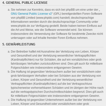
4. GENERAL PUBLIC LICENSE
Sie nehmen zur Kenntnis, dass es sich bei phpBB um eine unter der „
GNU General Public License v2
“ (GPL) bereitgestellten Foren-Software
von phpBB Limited (www.phpbb.com) handelt; deutschsprachige
Informationen werden durch die deutschsprachige Community unter
www.phpbb.de zur Verfügung gestellt. Beide haben keinen Einfluss auf
die Art und Weise, wie die Software verwendet wird. Sie können
insbesondere die Verwendung der Software für bestimmte Zwecke nicht
untersagen oder auf Inhalte fremder Foren Einfluss nehmen.
5. GEWÄHRLEISTUNG
Der Betreiber haftet mit Ausnahme der Verletzung von Leben, Körper
und Gesundheit und der Verletzung wesentlicher Vertragspflichten
(Kardinalpflichten) nur für Schäden, die auf ein vorsätzliches oder grob
fahrlässiges Verhalten zurückzuführen sind. Dies gilt auch für mittelbare
Folgeschäden wie insbesondere entgangenen Gewinn.
Die Haftung ist gegenüber Verbrauchern außer bei vorsätzlichem oder
grob fahrlässigem Verhalten oder bei Schäden aus der Verletzung von
Leben, Körper und Gesundheit und der Verletzung wesentlicher
Vertragspflichten (Kardinalpflichten) auf die bei Vertragsschluss
typischerweise vorhersehbaren Schäden und im übrigen der Höhe nach
auf die vertragstypischen Durchschnittsschäden begrenzt. Dies gilt auch
für mittelbare Folgeschäden wie insbesondere entgangenen Gewinn.
Die Haftung ist gegenüber Unternehmern außer bei der Verletzung von
Leben, Körper und Gesundheit oder vorsätzlichem oder grob