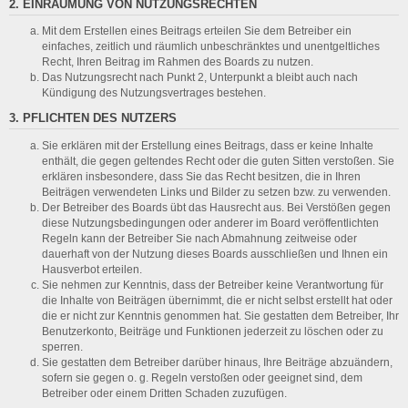
2. EINRÄUMUNG VON NUTZUNGSRECHTEN
Mit dem Erstellen eines Beitrags erteilen Sie dem Betreiber ein
einfaches, zeitlich und räumlich unbeschränktes und unentgeltliches
Recht, Ihren Beitrag im Rahmen des Boards zu nutzen.
Das Nutzungsrecht nach Punkt 2, Unterpunkt a bleibt auch nach
Kündigung des Nutzungsvertrages bestehen.
3. PFLICHTEN DES NUTZERS
Sie erklären mit der Erstellung eines Beitrags, dass er keine Inhalte
enthält, die gegen geltendes Recht oder die guten Sitten verstoßen. Sie
erklären insbesondere, dass Sie das Recht besitzen, die in Ihren
Beiträgen verwendeten Links und Bilder zu setzen bzw. zu verwenden.
Der Betreiber des Boards übt das Hausrecht aus. Bei Verstößen gegen
diese Nutzungsbedingungen oder anderer im Board veröffentlichten
Regeln kann der Betreiber Sie nach Abmahnung zeitweise oder
dauerhaft von der Nutzung dieses Boards ausschließen und Ihnen ein
Hausverbot erteilen.
Sie nehmen zur Kenntnis, dass der Betreiber keine Verantwortung für
die Inhalte von Beiträgen übernimmt, die er nicht selbst erstellt hat oder
die er nicht zur Kenntnis genommen hat. Sie gestatten dem Betreiber, Ihr
Benutzerkonto, Beiträge und Funktionen jederzeit zu löschen oder zu
sperren.
Sie gestatten dem Betreiber darüber hinaus, Ihre Beiträge abzuändern,
sofern sie gegen o. g. Regeln verstoßen oder geeignet sind, dem
Betreiber oder einem Dritten Schaden zuzufügen.