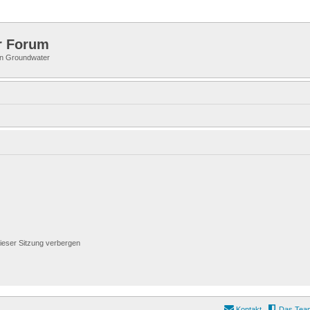
r Forum
 in Groundwater
ieser Sitzung verbergen
Kontakt
Das Tea