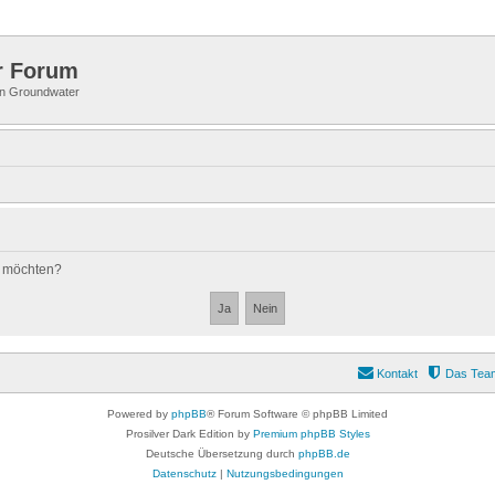
r Forum
 in Groundwater
n möchten?
Kontakt
Das Tea
Powered by
phpBB
® Forum Software © phpBB Limited
Prosilver Dark Edition by
Premium phpBB Styles
Deutsche Übersetzung durch
phpBB.de
Datenschutz
|
Nutzungsbedingungen