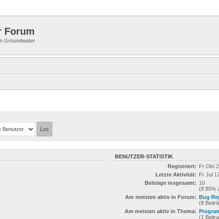
r Forum
 in Groundwater
BENUTZER-STATISTIK
Registriert:
Fr Okt 
Letzte Aktivität:
Fr Jul 1
Beiträge insgesamt:
10
(8.85% a
Am meisten aktiv in Forum:
Bug Re
(8 Beitr
Am meisten aktiv in Thema:
Program
(1 Beitr