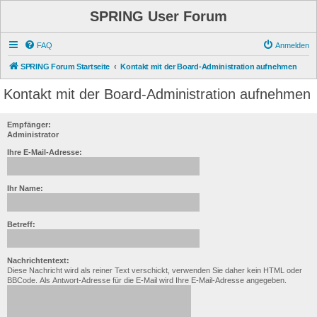
SPRING User Forum
FAQ
Anmelden
SPRING Forum Startseite
Kontakt mit der Board-Administration aufnehmen
Kontakt mit der Board-Administration aufnehmen
Empfänger:
Administrator
Ihre E-Mail-Adresse:
Ihr Name:
Betreff:
Nachrichtentext:
Diese Nachricht wird als reiner Text verschickt, verwenden Sie daher kein HTML oder
BBCode. Als Antwort-Adresse für die E-Mail wird Ihre E-Mail-Adresse angegeben.