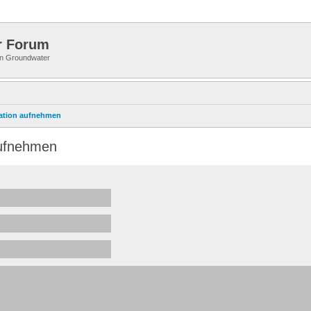
r Forum
 in Groundwater
ration aufnehmen
aufnehmen