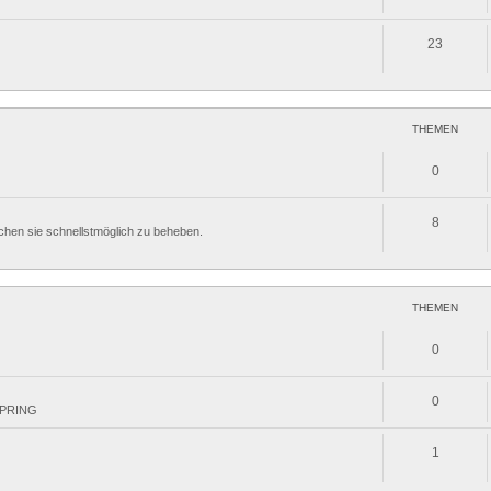
23
THEMEN
0
8
uchen sie schnellstmöglich zu beheben.
THEMEN
0
0
 SPRING
1