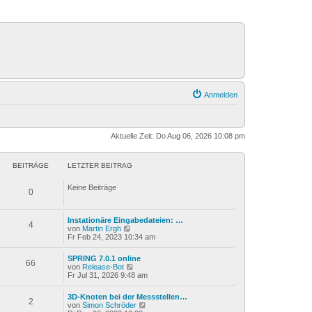
Anmelden
Aktuelle Zeit: Do Aug 06, 2026 10:08 pm
BEITRÄGE
LETZTER BEITRAG
Keine Beiträge
0
Instationäre Eingabedateien: …
4
N
von
Martin Ergh
e
Fr Feb 24, 2023 10:34 am
u
e
SPRING 7.0.1 online
s
66
N
von
Release-Bot
t
e
Fr Jul 31, 2026 9:48 am
e
u
r
e
B
3D-Knoten bei der Messstellen…
s
2
e
N
von
Simon Schröder
t
i