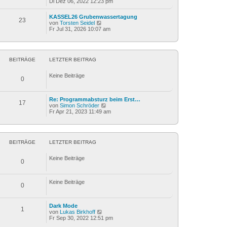
e
Di Dez 06, 2022 12:23 pm
e
t
u
r
r
e
B
KASSEL26 Grubenwassertagung
a
s
23
e
N
von
Torsten Seidel
g
t
i
e
Fr Jul 31, 2026 10:07 am
e
t
u
r
r
e
B
a
s
e
g
t
i
e
BEITRÄGE
LETZTER BEITRAG
t
r
r
B
a
Keine Beiträge
e
0
g
i
t
r
Re: Programmabsturz beim Erst…
a
17
N
von
Simon Schröder
g
e
Fr Apr 21, 2023 11:49 am
u
e
s
t
e
BEITRÄGE
LETZTER BEITRAG
r
B
Keine Beiträge
e
0
i
t
r
Keine Beiträge
a
0
g
Dark Mode
1
N
von
Lukas Birkhoff
e
Fr Sep 30, 2022 12:51 pm
u