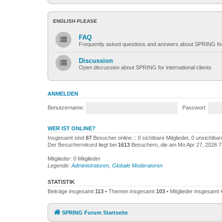
ENGLISH PLEASE
FAQ
Frequently asked questions and answers about SPRING for i
Discussion
Open discussion about SPRING for international clients
ANMELDEN
Benutzername:
Passwort:
WER IST ONLINE?
Insgesamt sind
67
Besucher online :: 0 sichtbare Mitglieder, 0 unsichtba
Der Besucherrekord liegt bei
1613
Besuchern, die am Mo Apr 27, 2026 7:1
Mitglieder: 0 Mitglieder
Legende:
Administratoren
,
Globale Moderatoren
STATISTIK
Beiträge insgesamt
113
• Themen insgesamt
103
• Mitglieder insgesamt
SPRING Forum Startseite