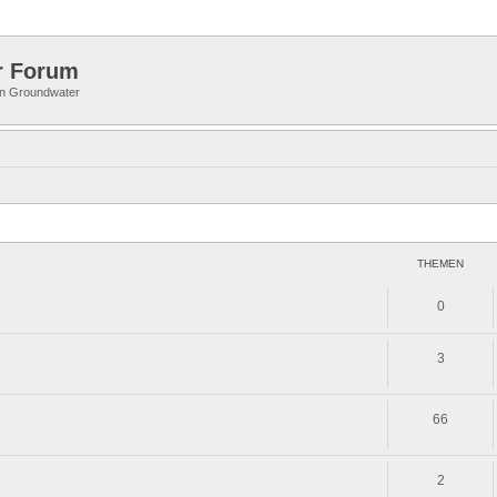
r Forum
 in Groundwater
THEMEN
0
3
66
2