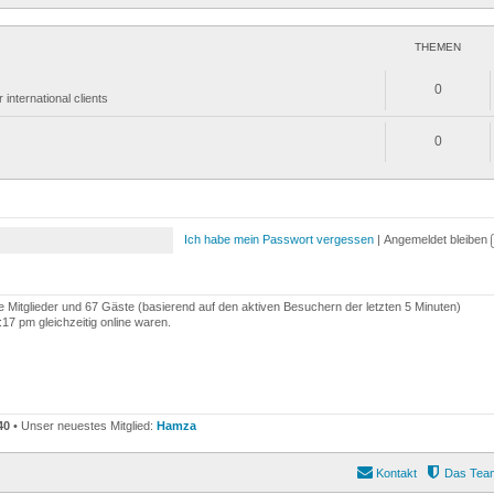
THEMEN
0
nternational clients
0
Ich habe mein Passwort vergessen
|
Angemeldet bleiben
re Mitglieder und 67 Gäste (basierend auf den aktiven Besuchern der letzten 5 Minuten)
7 pm gleichzeitig online waren.
40
• Unser neuestes Mitglied:
Hamza
Kontakt
Das Tea