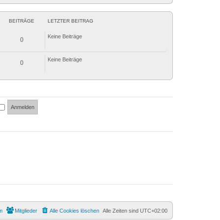
e
s
t
e
BEITRÄGE
LETZTER BEITRAG
r
B
Keine Beiträge
e
0
i
t
r
Keine Beiträge
a
0
g
m
Mitglieder
Alle Cookies löschen
Alle Zeiten sind
UTC+02:00