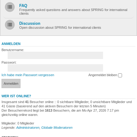
FAQ
Frequently asked questions and answers about SPRING for international
clients
Discussion
Open discussion about SPRING for international clients
ANMELDEN
Benutzername:
Passwort:
Ich habe mein Passwort vergessen
Angemeldet bleiben
WER IST ONLINE?
Insgesamt sind
41
Besucher online :: 0 sichtbare Mitglieder, 0 unsichtbare Mitglieder und
41 Gäste (basierend auf den aktiven Besuchern der letzten 5 Minuten)
Der Besucherrekord liegt bei
1613
Besuchern, die am Mo Apr 27, 2026 7:17 pm
gleichzeitig online waren.
Mitglieder: 0 Mitglieder
Legende:
Administratoren
,
Globale Moderatoren