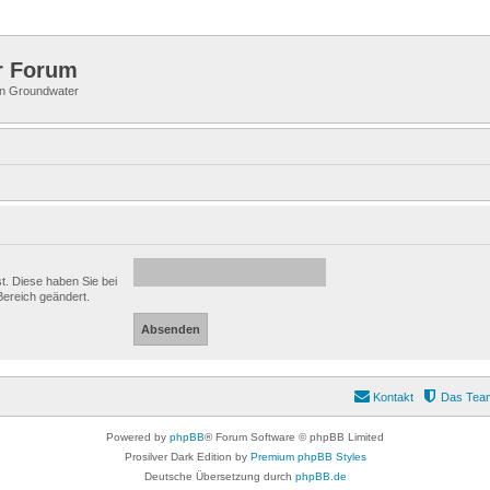
r Forum
 in Groundwater
st. Diese haben Sie bei
Bereich geändert.
Kontakt
Das Tea
Powered by
phpBB
® Forum Software © phpBB Limited
Prosilver Dark Edition by
Premium phpBB Styles
Deutsche Übersetzung durch
phpBB.de