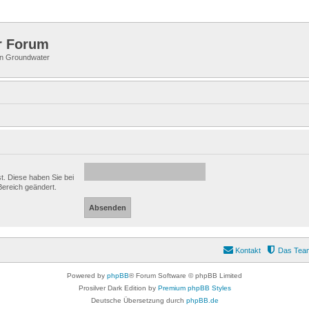
r Forum
 in Groundwater
st. Diese haben Sie bei
Bereich geändert.
Kontakt
Das Tea
Powered by
phpBB
® Forum Software © phpBB Limited
Prosilver Dark Edition by
Premium phpBB Styles
Deutsche Übersetzung durch
phpBB.de