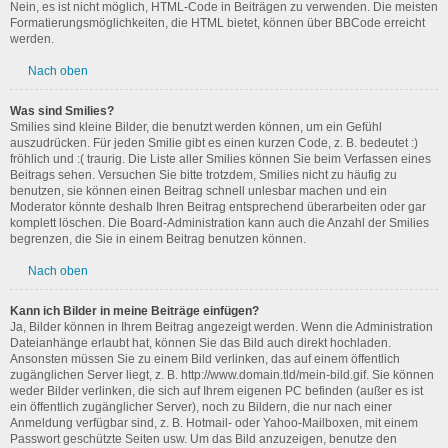
Nein, es ist nicht möglich, HTML-Code in Beiträgen zu verwenden. Die meisten
Formatierungsmöglichkeiten, die HTML bietet, können über BBCode erreicht
werden.
Nach oben
Was sind Smilies?
Smilies sind kleine Bilder, die benutzt werden können, um ein Gefühl
auszudrücken. Für jeden Smilie gibt es einen kurzen Code, z. B. bedeutet :)
fröhlich und :( traurig. Die Liste aller Smilies können Sie beim Verfassen eines
Beitrags sehen. Versuchen Sie bitte trotzdem, Smilies nicht zu häufig zu
benutzen, sie können einen Beitrag schnell unlesbar machen und ein
Moderator könnte deshalb Ihren Beitrag entsprechend überarbeiten oder gar
komplett löschen. Die Board-Administration kann auch die Anzahl der Smilies
begrenzen, die Sie in einem Beitrag benutzen können.
Nach oben
Kann ich Bilder in meine Beiträge einfügen?
Ja, Bilder können in Ihrem Beitrag angezeigt werden. Wenn die Administration
Dateianhänge erlaubt hat, können Sie das Bild auch direkt hochladen.
Ansonsten müssen Sie zu einem Bild verlinken, das auf einem öffentlich
zugänglichen Server liegt, z. B. http://www.domain.tld/mein-bild.gif. Sie können
weder Bilder verlinken, die sich auf Ihrem eigenen PC befinden (außer es ist
ein öffentlich zugänglicher Server), noch zu Bildern, die nur nach einer
Anmeldung verfügbar sind, z. B. Hotmail- oder Yahoo-Mailboxen, mit einem
Passwort geschützte Seiten usw. Um das Bild anzuzeigen, benutze den