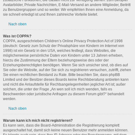
zusätzliche Funktionen, die Gästen nicht zur Verfügung stehen: zum Beispiel
Avatarbilder, Private Nachrichten, E-Mail-Versand an andere Mitglieder, Beitritt
zu Benutzergruppen und so weiter. Wir empfehlen Ihnen eine Anmeldung, da
sie schnell erledigt ist und Ihnen zahlreiche Vorteile bietet.
Nach oben
Was ist COPPA?
COPPA, ausgeschrieben Children’s Online Privacy Protection Act of 1998
(deutsch: Gesetz zum Schutz der Privatsphäre von Kindern im Internet von
1998) ist ein Gesetz in den USA, welches festlegt, dass Websites, die
möglicherweise persönliche Daten von Kindern unter 13 Jahren erheben,
hierzu die Zustimmung der Eltern beziehungsweise des oder der
Erziehungsberechtigten benötigen. Wenn Sie sich unsicher sind, ob dies auf
Sie oder die Website, auf der Sie sich zu registrieren versuchen, zutrifft, ziehen
Sie einen rechtlichen Beistand zu Rate. Bitte beachten Sie, dass phpBB
Limited und der Besitzer dieses Boards keine Rechtsberatung anbieten kann
und nicht die Anlaufstelle für Rechtsangelegenheiten jeglicher Art ist; außer
solchen, die unter der Frage „An wen soll ich mich wenden, falls es
Beschwerden oder juristische Anfragen zu diesem Forum gibt?“ behandelt
werden.
Nach oben
Warum kann ich mich nicht registrieren?
Es kann sein, dass die Board-Administration die Registrierung komplett
ausgeschaltet hat, damit sich keine neuen Benutzer mehr anmelden können.