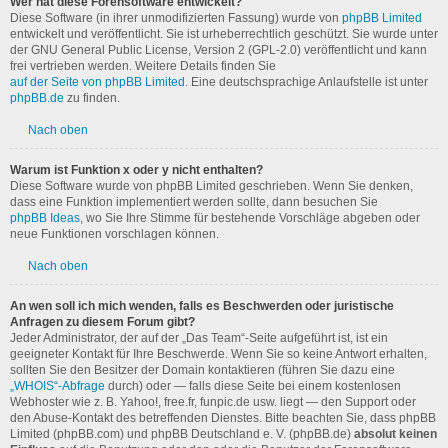
Wer hat diese Forensoftware entwickelt?
Diese Software (in ihrer unmodifizierten Fassung) wurde von
phpBB Limited
entwickelt und veröffentlicht. Sie ist urheberrechtlich geschützt. Sie wurde unter
der GNU General Public License, Version 2 (GPL-2.0) veröffentlicht und kann
frei vertrieben werden. Weitere Details finden Sie
auf der Seite von phpBB Limited
. Eine deutschsprachige Anlaufstelle ist unter
phpBB.de
zu finden.
Nach oben
Warum ist Funktion x oder y nicht enthalten?
Diese Software wurde von phpBB Limited geschrieben. Wenn Sie denken,
dass eine Funktion implementiert werden sollte, dann besuchen Sie
phpBB Ideas
, wo Sie Ihre Stimme für bestehende Vorschläge abgeben oder
neue Funktionen vorschlagen können.
Nach oben
An wen soll ich mich wenden, falls es Beschwerden oder juristische
Anfragen zu diesem Forum gibt?
Jeder Administrator, der auf der „Das Team“-Seite aufgeführt ist, ist ein
geeigneter Kontakt für Ihre Beschwerde. Wenn Sie so keine Antwort erhalten,
sollten Sie den Besitzer der Domain kontaktieren (führen Sie dazu eine
„WHOIS“-Abfrage
durch) oder — falls diese Seite bei einem kostenlosen
Webhoster wie z. B. Yahoo!, free.fr, funpic.de usw. liegt — den Support oder
den Abuse-Kontakt des betreffenden Dienstes. Bitte beachten Sie, dass phpBB
Limited (phpBB.com) und phpBB Deutschland e. V. (phpBB.de)
absolut keinen