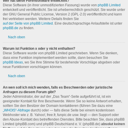
Wer hat diese Forensoftware entwickelt?
Diese Software (in ihrer unmodifizierten Fassung) wurde von
phpBB Limited
entwickelt und veröffentlicht. Sie ist urheberrechtlich geschützt. Sie wurde unter
der GNU General Public License, Version 2 (GPL-2.0) veröffentlicht und kann
frei vertrieben werden. Weitere Details finden Sie
auf der Seite von phpBB Limited
. Eine deutschsprachige Anlaufstelle ist unter
phpBB.de
zu finden.
Nach oben
Warum ist Funktion x oder y nicht enthalten?
Diese Software wurde von phpBB Limited geschrieben. Wenn Sie denken,
dass eine Funktion implementiert werden sollte, dann besuchen Sie
phpBB Ideas
, wo Sie Ihre Stimme für bestehende Vorschläge abgeben oder
neue Funktionen vorschlagen können.
Nach oben
An wen soll ich mich wenden, falls es Beschwerden oder juristische
Anfragen zu diesem Forum gibt?
Jeder Administrator, der auf der „Das Team“-Seite aufgeführt ist, ist ein
geeigneter Kontakt für Ihre Beschwerde. Wenn Sie so keine Antwort erhalten,
sollten Sie den Besitzer der Domain kontaktieren (führen Sie dazu eine
„WHOIS“-Abfrage
durch) oder — falls diese Seite bei einem kostenlosen
Webhoster wie z. B. Yahoo!, free.fr, funpic.de usw. liegt — den Support oder
den Abuse-Kontakt des betreffenden Dienstes. Bitte beachten Sie, dass phpBB
Limited (phpBB.com) und phpBB Deutschland e. V. (phpBB.de)
absolut keinen