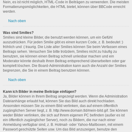
Nein, es ist nicht möglich, HTML-Code in Beiträgen zu verwenden. Die meisten
Formatierungsmöglichkeiten, die HTML bietet, können über BBCode erreicht
werden.
Nach oben
Was sind Smilies?
Smilies sind kleine Bilder, die benutzt werden können, um ein Gefühl
auszudrücken. Für jeden Smilie gibt es einen kurzen Code, z. B. bedeutet :)
fröhlich und :( traurig. Die Liste aller Smilies können Sie beim Verfassen eines
Beitrags sehen. Versuchen Sie bitte trotzdem, Smilies nicht zu häufig zu
benutzen, sie können einen Beitrag schnell unlesbar machen und ein
Moderator könnte deshalb Ihren Beitrag entsprechend überarbeiten oder gar
komplett löschen. Die Board-Administration kann auch die Anzahl der Smilies
begrenzen, die Sie in einem Beitrag benutzen können.
Nach oben
Kann ich Bilder in meine Beiträge einfügen?
Ja, Bilder können in Ihrem Beitrag angezeigt werden. Wenn die Administration
Dateianhänge erlaubt hat, können Sie das Bild auch direkt hochladen.
Ansonsten müssen Sie zu einem Bild verlinken, das auf einem öffentlich
zugänglichen Server liegt, z. B. http://www.domain.tld/mein-bild.gif. Sie können
weder Bilder verlinken, die sich auf Ihrem eigenen PC befinden (außer es ist
ein öffentlich zugänglicher Server), noch zu Bildern, die nur nach einer
Anmeldung verfügbar sind, z. B. Hotmail- oder Yahoo-Mailboxen, mit einem
Passwort geschützte Seiten usw. Um das Bild anzuzeigen, benutze den