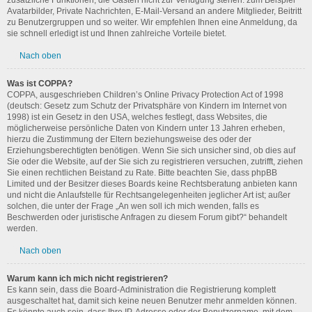
zusätzliche Funktionen, die Gästen nicht zur Verfügung stehen: zum Beispiel
Avatarbilder, Private Nachrichten, E-Mail-Versand an andere Mitglieder, Beitritt
zu Benutzergruppen und so weiter. Wir empfehlen Ihnen eine Anmeldung, da
sie schnell erledigt ist und Ihnen zahlreiche Vorteile bietet.
Nach oben
Was ist COPPA?
COPPA, ausgeschrieben Children’s Online Privacy Protection Act of 1998
(deutsch: Gesetz zum Schutz der Privatsphäre von Kindern im Internet von
1998) ist ein Gesetz in den USA, welches festlegt, dass Websites, die
möglicherweise persönliche Daten von Kindern unter 13 Jahren erheben,
hierzu die Zustimmung der Eltern beziehungsweise des oder der
Erziehungsberechtigten benötigen. Wenn Sie sich unsicher sind, ob dies auf
Sie oder die Website, auf der Sie sich zu registrieren versuchen, zutrifft, ziehen
Sie einen rechtlichen Beistand zu Rate. Bitte beachten Sie, dass phpBB
Limited und der Besitzer dieses Boards keine Rechtsberatung anbieten kann
und nicht die Anlaufstelle für Rechtsangelegenheiten jeglicher Art ist; außer
solchen, die unter der Frage „An wen soll ich mich wenden, falls es
Beschwerden oder juristische Anfragen zu diesem Forum gibt?“ behandelt
werden.
Nach oben
Warum kann ich mich nicht registrieren?
Es kann sein, dass die Board-Administration die Registrierung komplett
ausgeschaltet hat, damit sich keine neuen Benutzer mehr anmelden können.