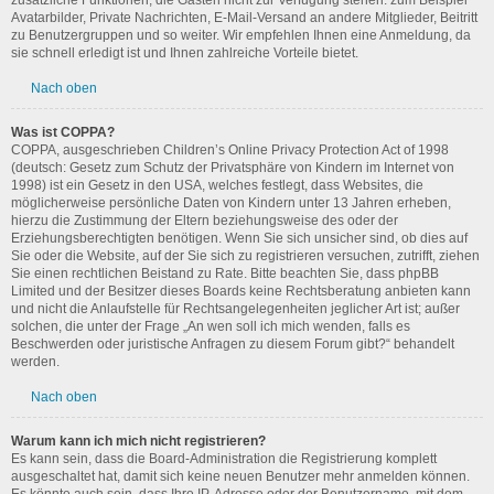
zusätzliche Funktionen, die Gästen nicht zur Verfügung stehen: zum Beispiel
Avatarbilder, Private Nachrichten, E-Mail-Versand an andere Mitglieder, Beitritt
zu Benutzergruppen und so weiter. Wir empfehlen Ihnen eine Anmeldung, da
sie schnell erledigt ist und Ihnen zahlreiche Vorteile bietet.
Nach oben
Was ist COPPA?
COPPA, ausgeschrieben Children’s Online Privacy Protection Act of 1998
(deutsch: Gesetz zum Schutz der Privatsphäre von Kindern im Internet von
1998) ist ein Gesetz in den USA, welches festlegt, dass Websites, die
möglicherweise persönliche Daten von Kindern unter 13 Jahren erheben,
hierzu die Zustimmung der Eltern beziehungsweise des oder der
Erziehungsberechtigten benötigen. Wenn Sie sich unsicher sind, ob dies auf
Sie oder die Website, auf der Sie sich zu registrieren versuchen, zutrifft, ziehen
Sie einen rechtlichen Beistand zu Rate. Bitte beachten Sie, dass phpBB
Limited und der Besitzer dieses Boards keine Rechtsberatung anbieten kann
und nicht die Anlaufstelle für Rechtsangelegenheiten jeglicher Art ist; außer
solchen, die unter der Frage „An wen soll ich mich wenden, falls es
Beschwerden oder juristische Anfragen zu diesem Forum gibt?“ behandelt
werden.
Nach oben
Warum kann ich mich nicht registrieren?
Es kann sein, dass die Board-Administration die Registrierung komplett
ausgeschaltet hat, damit sich keine neuen Benutzer mehr anmelden können.