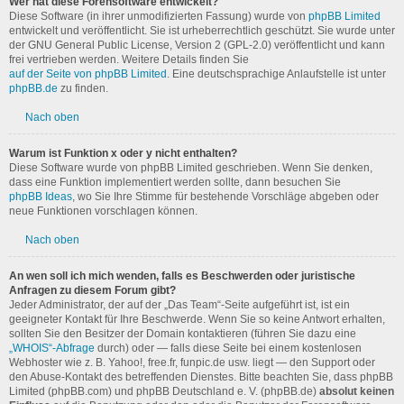
Wer hat diese Forensoftware entwickelt?
Diese Software (in ihrer unmodifizierten Fassung) wurde von
phpBB Limited
entwickelt und veröffentlicht. Sie ist urheberrechtlich geschützt. Sie wurde unter
der GNU General Public License, Version 2 (GPL-2.0) veröffentlicht und kann
frei vertrieben werden. Weitere Details finden Sie
auf der Seite von phpBB Limited
. Eine deutschsprachige Anlaufstelle ist unter
phpBB.de
zu finden.
Nach oben
Warum ist Funktion x oder y nicht enthalten?
Diese Software wurde von phpBB Limited geschrieben. Wenn Sie denken,
dass eine Funktion implementiert werden sollte, dann besuchen Sie
phpBB Ideas
, wo Sie Ihre Stimme für bestehende Vorschläge abgeben oder
neue Funktionen vorschlagen können.
Nach oben
An wen soll ich mich wenden, falls es Beschwerden oder juristische
Anfragen zu diesem Forum gibt?
Jeder Administrator, der auf der „Das Team“-Seite aufgeführt ist, ist ein
geeigneter Kontakt für Ihre Beschwerde. Wenn Sie so keine Antwort erhalten,
sollten Sie den Besitzer der Domain kontaktieren (führen Sie dazu eine
„WHOIS“-Abfrage
durch) oder — falls diese Seite bei einem kostenlosen
Webhoster wie z. B. Yahoo!, free.fr, funpic.de usw. liegt — den Support oder
den Abuse-Kontakt des betreffenden Dienstes. Bitte beachten Sie, dass phpBB
Limited (phpBB.com) und phpBB Deutschland e. V. (phpBB.de)
absolut keinen