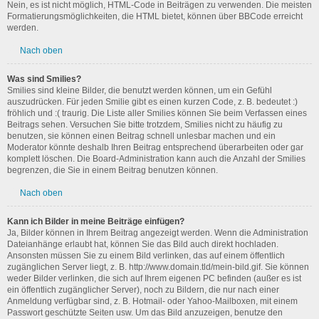
Nein, es ist nicht möglich, HTML-Code in Beiträgen zu verwenden. Die meisten
Formatierungsmöglichkeiten, die HTML bietet, können über BBCode erreicht
werden.
Nach oben
Was sind Smilies?
Smilies sind kleine Bilder, die benutzt werden können, um ein Gefühl
auszudrücken. Für jeden Smilie gibt es einen kurzen Code, z. B. bedeutet :)
fröhlich und :( traurig. Die Liste aller Smilies können Sie beim Verfassen eines
Beitrags sehen. Versuchen Sie bitte trotzdem, Smilies nicht zu häufig zu
benutzen, sie können einen Beitrag schnell unlesbar machen und ein
Moderator könnte deshalb Ihren Beitrag entsprechend überarbeiten oder gar
komplett löschen. Die Board-Administration kann auch die Anzahl der Smilies
begrenzen, die Sie in einem Beitrag benutzen können.
Nach oben
Kann ich Bilder in meine Beiträge einfügen?
Ja, Bilder können in Ihrem Beitrag angezeigt werden. Wenn die Administration
Dateianhänge erlaubt hat, können Sie das Bild auch direkt hochladen.
Ansonsten müssen Sie zu einem Bild verlinken, das auf einem öffentlich
zugänglichen Server liegt, z. B. http://www.domain.tld/mein-bild.gif. Sie können
weder Bilder verlinken, die sich auf Ihrem eigenen PC befinden (außer es ist
ein öffentlich zugänglicher Server), noch zu Bildern, die nur nach einer
Anmeldung verfügbar sind, z. B. Hotmail- oder Yahoo-Mailboxen, mit einem
Passwort geschützte Seiten usw. Um das Bild anzuzeigen, benutze den